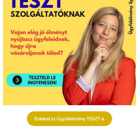
Érdekel az Ügyfélélmény TESZT