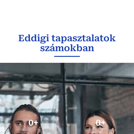
Eddigi tapasztalatok
számokban
0
+
0
+
Elégedett ügyfél
Elkészült projekt