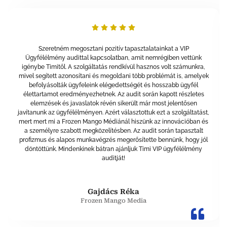
Szeretném megosztani pozitív tapasztalatainkat a VIP
Ügyfélélmény audittal kapcsolatban, amit nemrégiben vettünk
igénybe Timitől. A szolgáltatás rendkívül hasznos volt számunkra,
mivel segített azonosítani és megoldani több problémát is, amelyek
befolyásolták ügyfeleink elégedettségét és hosszabb ügyfél
élettartamot eredményezhetnek. Az audit során kapott részletes
elemzések és javaslatok révén sikerült már most jelentősen
javítanunk az ügyfélélményen. Azért választottuk ezt a szolgáltatást,
mert mert mi a Frozen Mango Médiánál hiszünk az innovációban és
a személyre szabott megközelítésben. Az audit során tapasztalt
profizmus és alapos munkavégzés megerősítette bennünk, hogy jól
döntöttünk. Mindenkinek bátran ajánljuk Timi VIP ügyfélélmény
auditját!
Gajdács Réka
Frozen Mango Media