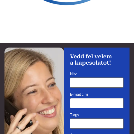
Vedd fel velem
a kapcsolatot!
Név
E-mail cím
Tárgy