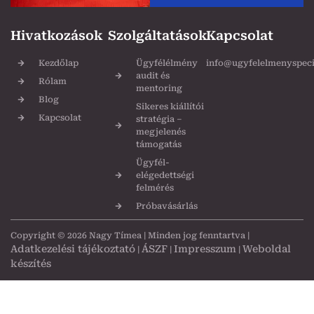
Hivatkozások
Szolgáltatások
Kapcsolat
Kezdőlap
Ügyfélélmény
info@ugyfelelmenyspecia
audit és
Rólam
mentoring
Blog
Sikeres kiállítói
Kapcsolat
stratégia –
megjelenés
támogatás
Ügyfél-
elégedettségi
felmérés
Próbavásárlás
Copyright © 2026 Nagy Tímea | Minden jog fenntartva |
Adatkezelési tájékoztató
ÁSZF
Impresszum
Weboldal
|
|
|
készítés