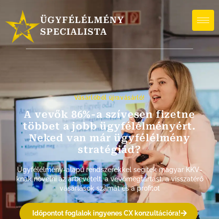
ÜGYFÉLÉLMÉNY
SPECIALISTA
Vásárlóból újravásárló!
A vevők 86%-a szívesen fizetne
többet a jobb ügyfélélményért.
Neked van már ügyfélélmény
stratégiád?
Ügyfélélmény-alapú rendszerekkel segítek magyar KKV-
knak növelni az árbevételt, a vevőmegtartást, a visszatérő
vásárlások számát és a profitot
Időpontot foglalok ingyenes CX konzultációra!