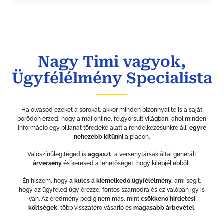
Nagy Timi vagyok,
Ügyfélélmény Specialista
Ha olvasod ezeket a sorokat, akkor minden bizonnyal te is a saját
bőrödön érzed, hogy a mai online, felgyorsult világban, ahol minden
információ egy pillanat töredéke alatt a rendelkezésünkre áll,
egyre
nehezebb kitűnni
a piacon.
Valószínűleg téged is
aggaszt
, a versenytársak által generált
árverseny
és keresed a lehetőséget, hogy kilépjél ebből.
Én hiszem, hogy
a kulcs a kiemelkedő ügyfélélmény,
ami segít,
hogy az ügyfeled úgy érezze, fontos számodra és ez valóban így is
van. Az eredmény pedig nem más, mint
csökkenő hirdetési
költségek,
több visszatérő vásárló és
magasabb árbevétel.