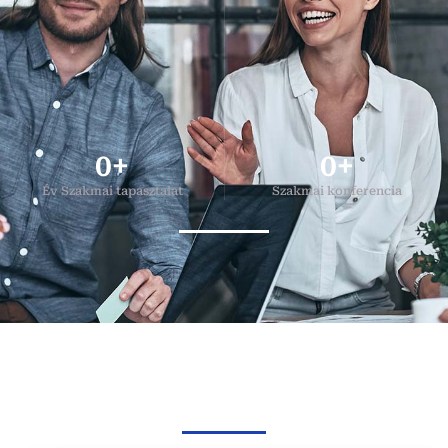
0
+
0
+
Év Szakmai tapasztalat
Szakmai konferencia