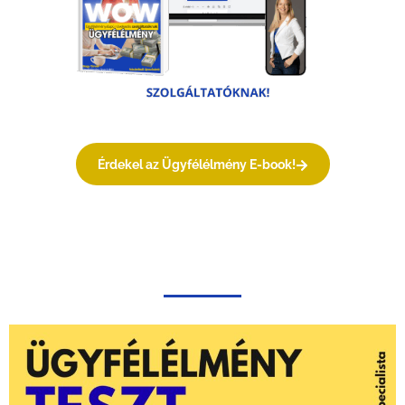
Érdekel az Ügyfélélmény E-book!