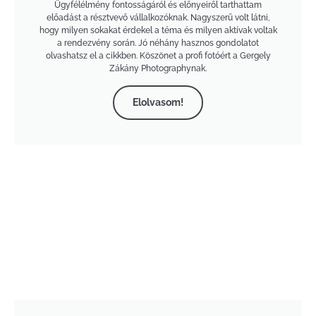
Ügyfélélmény fontosságáról és előnyeiről tarthattam
előadást a résztvevő vállalkozóknak. Nagyszerű volt látni,
hogy milyen sokakat érdekel a téma és milyen aktívak voltak
a rendezvény során. Jó néhány hasznos gondolatot
olvashatsz el a cikkben. Köszönet a profi fotóért a Gergely
Zákány Photographynak.
Elolvasom!