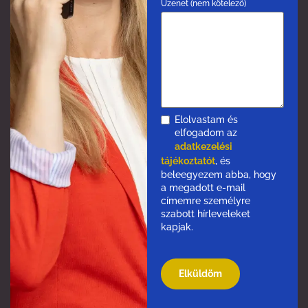
Üzenet (nem kötelező)
Elolvastam és
elfogadom az
adatkezelési
tájékoztatót
, és
beleegyezem abba, hogy
a megadott e-mail
címemre személyre
szabott hírleveleket
kapjak.
Please
leave
this
field
empty.