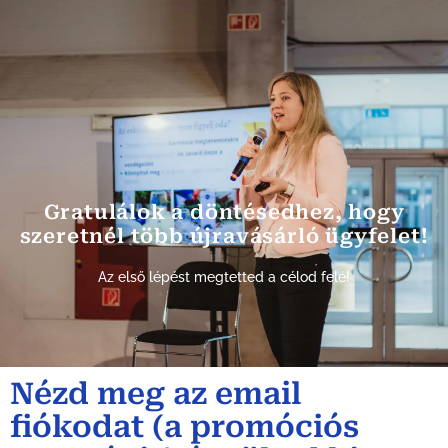
Gratulálok a döntésedhez, hogy
szeretnél több újravásárló ügyfelet!
Az első lépést megtetted a célod felé!
Nézd meg az email
fiókodat (a promóciós