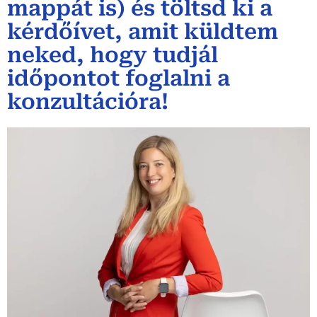
mappát is) és töltsd ki a
kérdőívet, amit küldtem
neked, hogy tudjál
időpontot foglalni a
konzultációra!