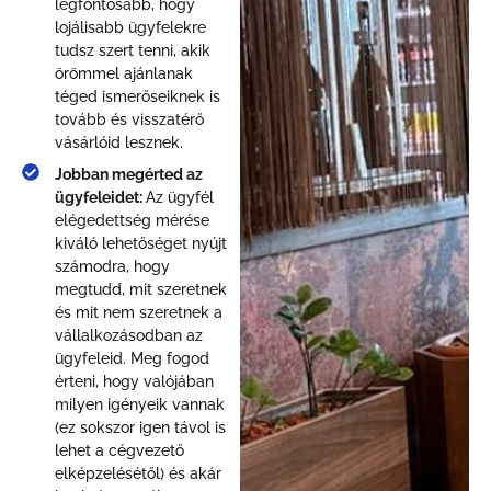
legfontosabb, hogy
lojálisabb ügyfelekre
tudsz szert tenni, akik
örömmel ajánlanak
téged ismerőseiknek is
tovább és visszatérő
vásárlóid lesznek.
Jobban megérted az
ügyfeleidet:
Az ügyfél
elégedettség mérése
kiváló lehetőséget nyújt
számodra, hogy
megtudd, mit szeretnek
és mit nem szeretnek a
vállalkozásodban az
ügyfeleid. Meg fogod
érteni, hogy valójában
milyen igényeik vannak
(ez sokszor igen távol is
lehet a cégvezető
elképzelésétől) és akár