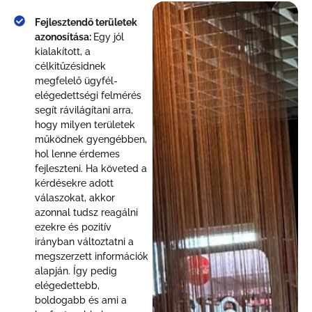
Fejlesztendő területek
azonosítása:
Egy jól
kialakított, a
célkitűzésidnek
megfelelő ügyfél-
elégedettségi felmérés
segít rávilágítani arra,
hogy milyen területek
működnek gyengébben,
hol lenne érdemes
fejleszteni. Ha követed a
kérdésekre adott
válaszokat, akkor
azonnal tudsz reagálni
ezekre és pozitív
irányban változtatni a
megszerzett információk
alapján. Így pedig
elégedettebb,
boldogabb és ami a