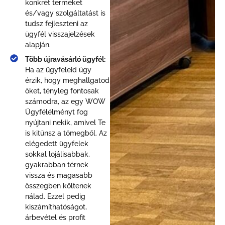
konkrét terméket
és/vagy szolgáltatást is
tudsz fejleszteni az
ügyfél visszajelzések
alapján.
Több újravásárló ügyfél:
Ha az ügyfeleid úgy
érzik, hogy meghallgatod
őket, tényleg fontosak
számodra, az egy WOW
Ügyfélélményt fog
nyújtani nekik, amivel Te
is kitűnsz a tömegből. Az
elégedett ügyfelek
sokkal lojálisabbak,
gyakrabban térnek
vissza és magasabb
összegben költenek
nálad. Ezzel pedig
kiszámíthatóságot,
árbevétel és profit