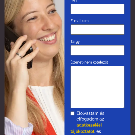
Név
E-mail cím
Tárgy
Üzenet (nem kötelező)
Elolvastam és
elfogadom az
adatkezelési
tájékoztatót
, és