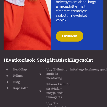
beleegyezem abba, hogy
a megadott e-mail
címemre személyre
szabott hírleveleket
kapjak.
Please
leave
this
field
empty.
Hivatkozások
Szolgáltatások
Kapcsolat
Kezdőlap
Ügyfélélmény
info@ugyfelelmenyspecia
audit és
Rólam
mentoring
Blog
Sikeres kiállítói
Kapcsolat
stratégia –
megjelenés
támogatás
Ügyfél-