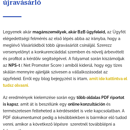
újravásárló
Legyenek akár
magánszemélyek, akár B2B ügyfeleid,
az Ügyfél
elégedettségi felmérés az első lépés abba az irányba, hogy a
meglévő Vásárlóidból több újravásárlót csináljál. Szerezz
versenyelőnyt a konkurenciáddal szemben és növelj árbevételt
és profitot a kérdőív segítségével. A folyamat során kiszámoljuk
az
NPS-t
( Net Promoter Score ) amiből kiderül, hogy egy tízes
skálán mennyire ajánlják szívesen a vállalkozásodat az
ügyfeleid. Erről egy blog bejegyzést is írtam,
amit ide kattintva el
tudsz olvasni.
Az eredmények kielemzése során egy
több oldalas PDF riportot
is kapsz
, amit át is beszélünk egy
online konzultáción
és
természetesen felteheted a kérdéseidet is vele kapcsolatban. A
PDF dokumentumot pedig a későbbiekben is bármikor elő tudod
venni, amikor a következő lépésre szeretnél továbblépni a