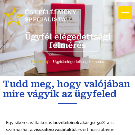
ÜGYFÉLÉLMÉNY
SPECIALISTA
Ügyfél elégedettségi
felmérés
Kezdőlap
-
Ügyfél elégedettségi felmérés
Tudd meg, hogy valójában
mire vágyik az ügyfeled
Egy sikeres vállalkozás
bevételeinek akár 30-50%-a
is
származhat
a visszatérő vásárlóktól,
ezért hosszútávon