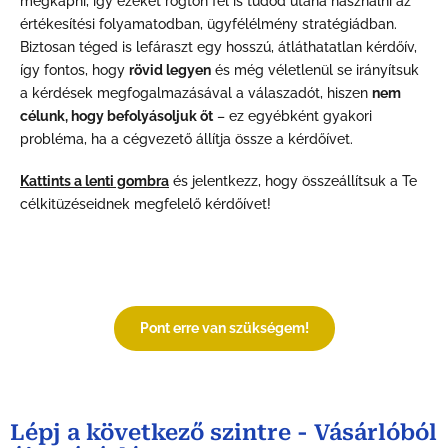
megkapni, így ezeket rögtön fel is tudod utána használni az
értékesítési folyamatodban, ügyfélélmény stratégiádban.
Biztosan téged is lefáraszt egy hosszú, átláthatatlan kérdőív,
így fontos, hogy
rövid legyen
és még véletlenül se irányítsuk
a kérdések megfogalmazásával a válaszadót, hiszen
nem
célunk, hogy befolyásoljuk őt
– ez egyébként gyakori
probléma, ha a cégvezető állítja össze a kérdőívet.
Kattints a lenti gombra
és jelentkezz, hogy összeállítsuk a Te
célkitüzéseidnek megfelelő kérdőívet!
Pont erre van szükségem!
Lépj a következő szintre - Vásárlóból