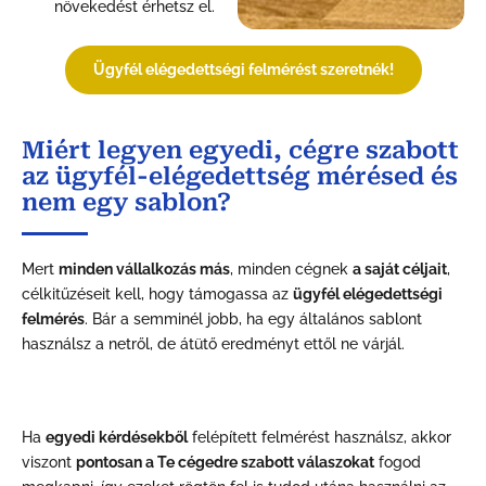
növekedést érhetsz el.
Ügyfél elégedettségi felmérést szeretnék!
Miért legyen egyedi, cégre szabott
az ügyfél-elégedettség mérésed és
nem egy sablon?
Mert
minden vállalkozás más
, minden cégnek
a saját céljait
,
célkitűzéseit kell, hogy támogassa az
ügyfél elégedettségi
felmérés
. Bár a semminél jobb, ha egy általános sablont
használsz a netről, de átütő eredményt ettől ne várjál.
Ha
egyedi kérdésekből
felépített felmérést használsz, akkor
viszont
pontosan a Te cégedre szabott válaszokat
fogod