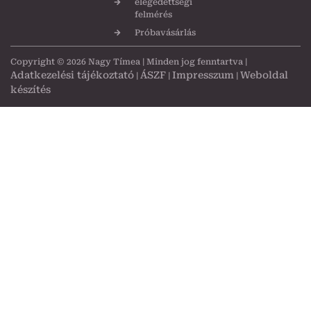
elégedettségi
felmérés
Próbavásárlás
Copyright © 2026 Nagy Tímea | Minden jog fenntartva |
Adatkezelési tájékoztató
ÁSZF
Impresszum
Weboldal
|
|
|
készítés