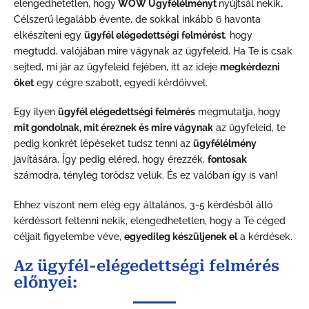
elengedhetetlen, hogy
WOW Ügyfélélményt
nyújtsál nekik
.
Célszerű legalább évente, de sokkal inkább 6 havonta
elkészíteni egy
ügyfél elégedettségi felmérést
, hogy
megtudd, valójában mire vágynak az ügyfeleid. Ha Te is csak
sejted, mi jár az ügyfeleid fejében, itt az ideje
megkérdezni
őket
egy cégre szabott, egyedi kérdőívvel.
Egy ilyen
ügyfél elégedettségi felmérés
megmutatja, hogy
mit gondolnak, mit éreznek és mire vágynak
az ügyfeleid, te
pedig konkrét lépéseket tudsz tenni az
ügyfélélmény
javítására. Így pedig eléred, hogy érezzék,
fontosak
számodra, tényleg törődsz velük. És ez valóban így is van!
Ehhez viszont nem elég egy általános, 3-5 kérdésből álló
kérdéssort feltenni nekik, elengedhetetlen, hogy a Te céged
céljait figyelembe véve,
egyedileg készüljenek el
a kérdések.
Az ügyfél-elégedettségi felmérés
előnyei: