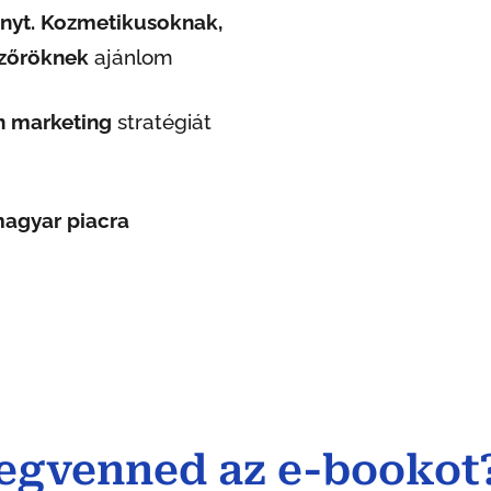
yt. Kozmetikusoknak,
szőröknek
ajánlom
n marketing
stratégiát
agyar piacra
egvenned az e-bookot