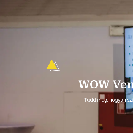
WOW Ven
Tudd meg, hogyan szü