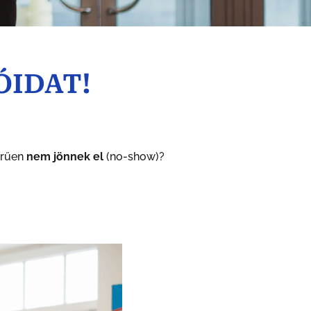
IÓIDAT!
erűen
nem jönnek el
(no-show)?