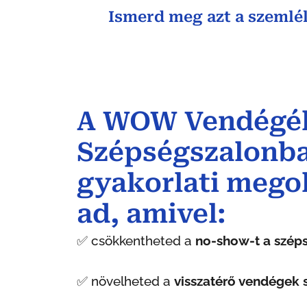
Ismerd meg azt a szemlé
A WOW Vendégé
Szépségszalonb
gyakorlati mego
ad, amivel:
✅ csökkentheted a
no-show-t a szép
✅ növelheted a
visszatérő vendégek