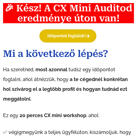
🎉 Kész! A CX Mini Auditod
eredménye úton van!
Időpontot foglalok!
Mi a következő lépés?
Ha szeretnéd,
most azonnal
tudsz egy időpontot
foglalni, ahol átnézzük, hogy
a te cégednél konkrétan
hol szivárog el a legtöbb profit és hogyan tudnád ezt
meggátolni.
Ez egy
20
perces CX mini workshop
, ahol:
✅ végigmegyünk a teljes ügyfélúton, kiszámoljuk, hogy