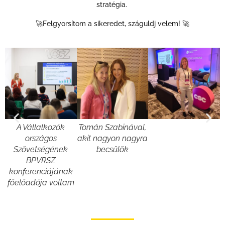
stratégia.
🚀Felgyorsítom a sikeredet, száguldj velem! 🚀
A Vállalkozók
Tomán Szabinával,
országos
akit nagyon nagyra
G
Szövetségének
becsülök
V
BPVRSZ
konferenciájának
főelőadója voltam