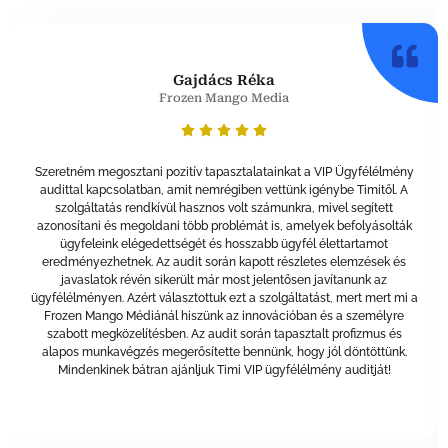
Gajdács Réka
Frozen Mango Media
Szeretném megosztani pozitív tapasztalatainkat a VIP Ügyfélélmény
audittal kapcsolatban, amit nemrégiben vettünk igénybe Timitől. A
szolgáltatás rendkívül hasznos volt számunkra, mivel segített
azonosítani és megoldani több problémát is, amelyek befolyásolták
ügyfeleink elégedettségét és hosszabb ügyfél élettartamot
eredményezhetnek. Az audit során kapott részletes elemzések és
javaslatok révén sikerült már most jelentősen javítanunk az
ügyfélélményen. Azért választottuk ezt a szolgáltatást, mert mert mi a
Frozen Mango Médiánál hiszünk az innovációban és a személyre
szabott megközelítésben. Az audit során tapasztalt profizmus és
alapos munkavégzés megerősítette bennünk, hogy jól döntöttünk.
Mindenkinek bátran ajánljuk Timi VIP ügyfélélmény auditját!