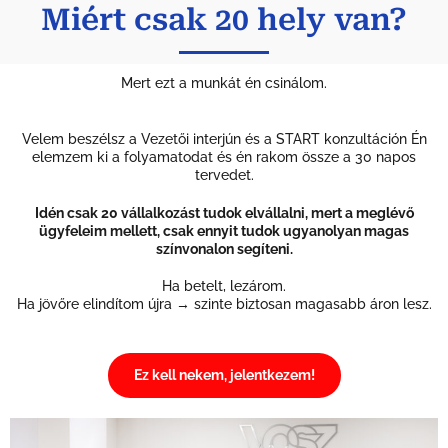
Miért csak 20 hely van?
Mert ezt a munkát én csinálom.
Velem beszélsz a Vezetői interjún és a START konzultáción Én
elemzem ki a folyamatodat és én rakom össze a 30 napos
tervedet.
Idén csak 20 vállalkozást tudok elvállalni, mert a meglévő
ügyfeleim mellett, csak ennyit tudok ugyanolyan magas
színvonalon segíteni.
Ha betelt, lezárom.
Ha jövőre elindítom újra → szinte biztosan magasabb áron lesz.
Ez kell nekem, jelentkezem!