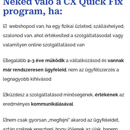
Neked való a CX Quick Fix
program, ha:
☑️ webshopod van, ha egy fizikai üzleted, szálláshelyed,
szalonod van, ahol értékesíted a szolgáltatásodat vagy
valamilyen online szolgáltatásod van
☑️legalább
2-3 éve működik
a vállalkozásod és
vannak
már rendszeresen ügyfeleid
, nem az ügyfélszerzés a
legnagyobb kihívásod
☑️küzdesz a szolgáltatásod minőségének,
értékének
az
eredményes
kommunikálásával
☑️nem csak gyorsan „megfejni” akarod az ügyfeleidet,
aztán szélnek ereszteni, hogy jöjjenek az újak, hanem