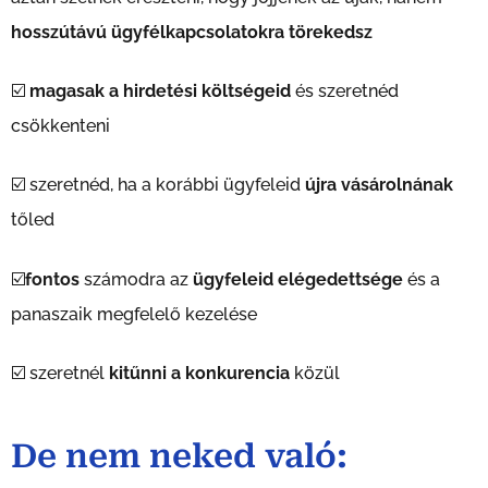
hosszútávú ügyfélkapcsolatokra törekedsz
☑️
magasak a hirdetési költségeid
és szeretnéd
csökkenteni
☑️ szeretnéd, ha a korábbi ügyfeleid
újra vásárolnának
tőled
☑️
fontos
számodra az
ügyfeleid elégedettsége
és a
panaszaik megfelelő kezelése
☑️ szeretnél
kitűnni a konkurencia
közül
De nem neked való: