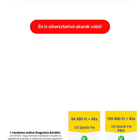
Én is sikersztorivá akarok válni!