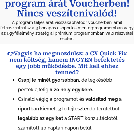
program árát Voucherben!
Nincs veszítenivalód!
A program teljes árát visszakaphatod* voucherben, amit
felhasználhatsz a 3 hónapos csoportos mentorprogramomban vagy
az ügyfélélmény stratégiai prémium programomban való részvétel
esetén.
👉Vagyis ha megmozdulsz: a CX Quick Fix
nem költség, hanem INGYEN befektetés
egy jobb működésbe. Mit kell ehhez
tenned?
Csapj le minél gyorsabban,
de legkésőbb
péntek éjfélig
a 20 hely egyikére.
Csináld végig a programot és
valósítsd meg
a
riportban kiemelt 3 fő fejlesztendő területből
legalább az egyiket
a START konzultációtól
számított 30 naptári napon belül