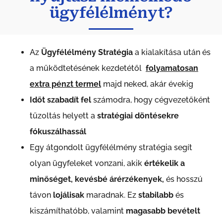
ügyfélélményt?
Az
Ügyfélélmény Stratégia
a kialakítása után és
a működtetésének kezdetétől
folyamatosan
extra pénzt termel
majd neked, akár évekig
Időt szabadít fel
számodra, hogy cégvezetőként
tűzoltás helyett a
stratégiai döntésekre
fókuszálhassál
Egy átgondolt ügyfélélmény stratégia segít
olyan ügyfeleket vonzani, akik
értékelik a
minőséget, kevésbé árérzékenyek,
és hosszú
távon
lojálisak
maradnak. Ez
stabilabb
és
kiszámíthatóbb, valamint
magasabb
bevételt