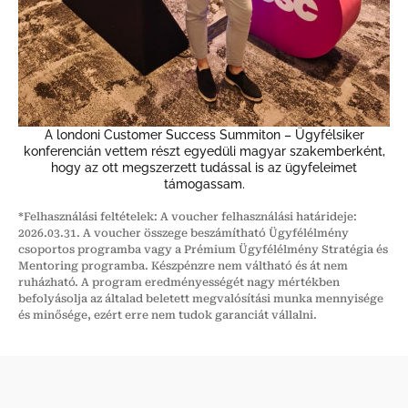
A londoni Customer Success Summiton – Ügyfélsiker
konferencián vettem részt egyedüli magyar szakemberként,
hogy az ott megszerzett tudással is az ügyfeleimet
támogassam.
*Felhasználási feltételek: A voucher felhasználási határideje:
2026.03.31. A voucher összege beszámítható Ügyfélélmény
csoportos programba vagy a Prémium Ügyfélélmény Stratégia és
Mentoring programba. Készpénzre nem váltható és át nem
ruházható. A program eredményességét nagy mértékben
befolyásolja az általad beletett megvalósítási munka mennyisége
és minősége, ezért erre nem tudok garanciát vállalni.