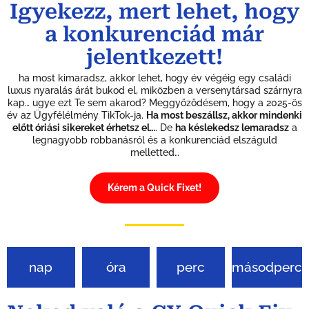
Igyekezz, mert lehet, hogy
a konkurenciád már
jelentkezett!
ha most kimaradsz, akkor lehet, hogy év végéig egy családi
luxus nyaralás árát bukod el, miközben a versenytársad szárnyra
kap… ugye ezt Te sem akarod? Meggyőződésem, hogy a 2025-ös
év az Ügyfélélmény TikTok-ja.
Ha most beszállsz, akkor mindenki
előtt óriási sikereket érhetsz el…
. De
ha késlekedsz lemaradsz
a
legnagyobb robbanásról és a konkurenciád elszáguld
melletted…
Kérem a Quick Fixet!
nap
óra
perc
másodperc