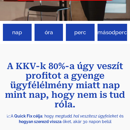
nap
óra
perc
másodperc
A KKV-k 80%-a úgy veszít
profitot a gyenge
ügyfélélmény miatt nap
mint nap, hogy nem is tud
róla.
📈A
Quick Fix célja
: hogy
megtudd, hol veszítesz ügyfeleket
és
hogyan szerezd vissza
őket, akár 30 napon belül