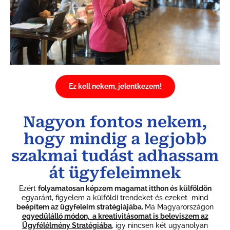
Ez kell nekem, jelentkezem!
Nagyon fontos nekem,
hogy mindig a legjobb
szakmai tudást adhassam
át ügyfeleimnek
Ezért
folyamatosan képzem magamat itthon és külföldön
egyaránt, figyelem a külföldi trendeket és ezeket mind
beépítem az ügyfeleim stratégiájába.
Ma Magyarországon
egyedülálló módon, a kreativitásomat is beleviszem az
Ügyfélélmény Stratégiába
, így nincsen két ugyanolyan