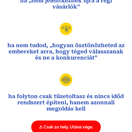
ha „nem jelentkeznek újra a régi
vásárlók”
ha nem tudod, „hogyan ösztönözheted az
embereket arra, hogy téged válasszanak
és ne a konkurenciát”
ha folyton csak tüzetoltasz és nincs időd
rendszert építeni, hanem azonnali
megoldás kell
⚠ Csak 20 hely. Utána vége.