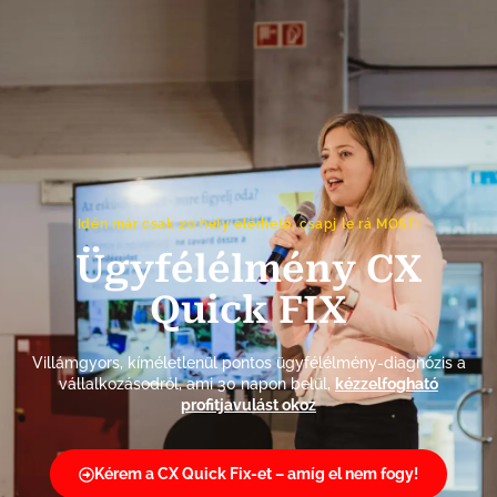
Idén már csak 20 hely elérhető, csapj le rá MOST!
Ügyfélélmény CX
Quick FIX
Villámgyors, kíméletlenül pontos ügyfélélmény-diagnózis a
vállalkozásodról, ami 30 napon belül,
kézzelfogható
profitjavulást okoz
Kérem a CX Quick Fix-et – amíg el nem fogy!