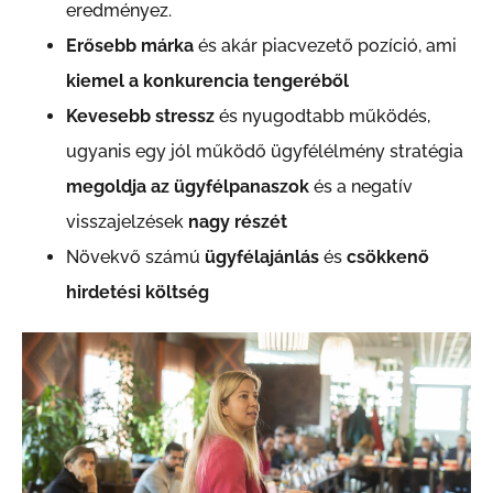
eredményez.
Erősebb márka
és akár piacvezető pozíció, ami
kiemel a konkurencia tengeréből
Kevesebb stressz
és nyugodtabb működés,
ugyanis egy jól működő ügyfélélmény stratégia
megoldja az ügyfélpanaszok
és a negatív
visszajelzések
nagy részét
Növekvő számú
ügyfélajánlás
és
csökkenő
hirdetési költség