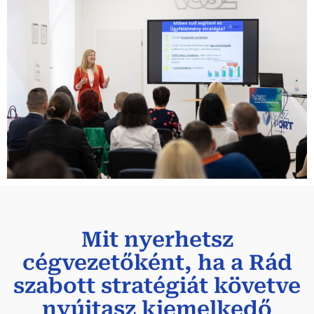
Mit nyerhetsz
cégvezetőként, ha a Rád
szabott stratégiát követve
nyújtasz kiemelkedő