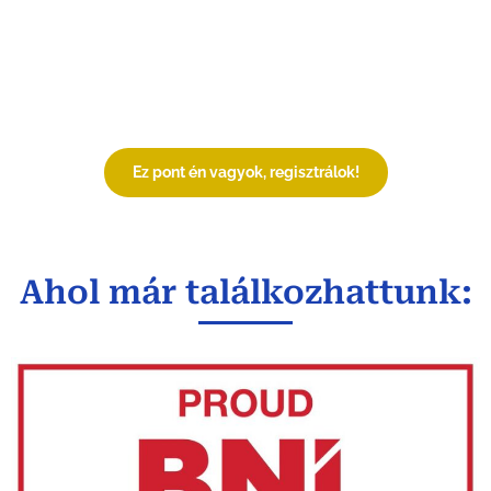
elégedettsége
és a
panaszaik
megfelelő
kezelése
szeretnél
versenyelőnyre
szert tenni a
piacodon
Ez pont én vagyok, regisztrálok!
Ahol már találkozhattunk: