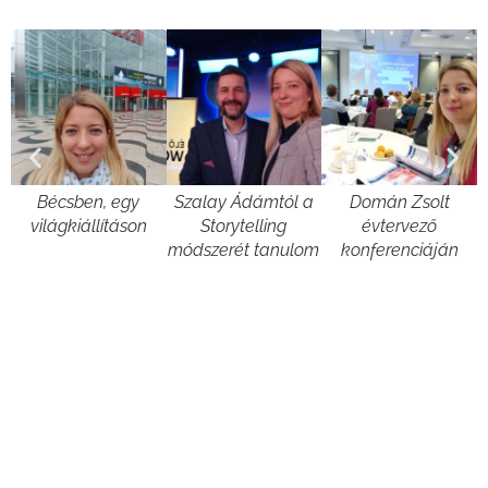
Bécsben, egy
Szalay Ádámtól a
Domán Zsolt
világkiállításon
Storytelling
évtervező
módszerét tanulom
konferenciáján
Várhatóan akkor tudod majd a
legjobb eredményt elérni a
workshopon, ha igaz rád néhány
ezekből az állításokból: