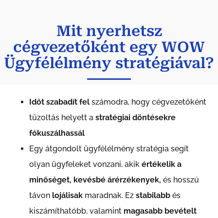
Mit nyerhetsz
cégvezetőként egy WOW
Ügyfélélmény stratégiával?
Időt szabadít fel
számodra, hogy cégvezetőként
tűzoltás helyett a
stratégiai döntésekre
fókuszálhassál
Egy átgondolt ügyfélélmény stratégia segít
olyan ügyfeleket vonzani, akik
értékelik a
minőséget, kevésbé árérzékenyek,
és hosszú
távon
lojálisak
maradnak. Ez
stabilabb
és
kiszámíthatóbb, valamint
magasabb
bevételt