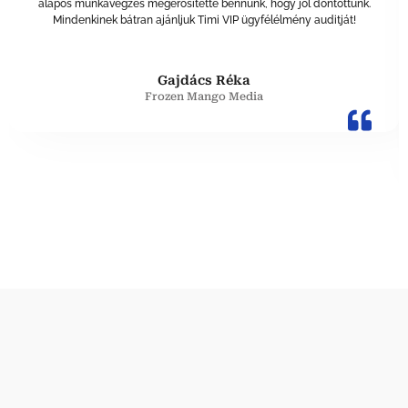
alapos munkavégzés megerősítette bennünk, hogy jól döntöttünk.
Mindenkinek bátran ajánljuk Timi VIP ügyfélélmény auditját!
Gajdács Réka
Frozen Mango Media