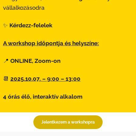
vállalkozásodra
✨
Kérdezz-felelek
A workshop időpontja és helyszíne:
📍
ONLINE, Zoom-on
📆
2025.10
.07.
– 9:00 – 13:00
4 órás élő, interaktív alkalom
Jelentkezem a workshopra