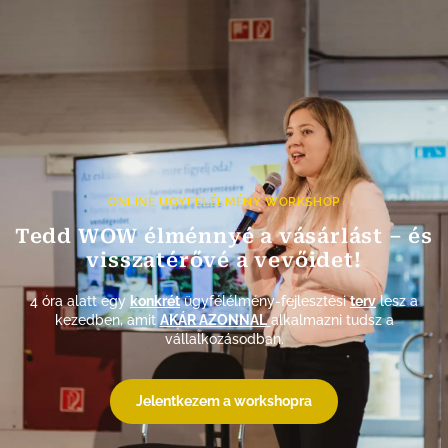
ONLINE ÜGYFÉLÉLMÉNY WORKSHOP
Tedd WOW élménnyé a vásárlást – és
visszatérővé a vevőidet!
4 óra alatt egy
konkrét
ügyfélélmény-fejlesztési
terv
lesz a
kezedben, amit
AKÁR AZONNAL
alkalmazni tudsz a
vállalkozásodban.
Jelentkezem a workshopra