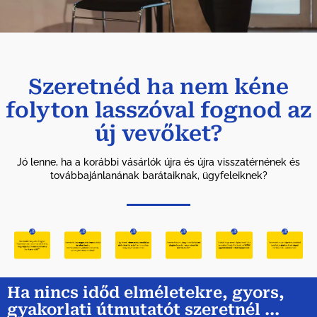
Szeretnéd ha nem kéne
folyton lasszóval fognod az
új vevőket?
Jó lenne, ha a korábbi vásárlók újra és újra visszatérnének és
továbbajánlanának barátaiknak, ügyfeleiknek?
Ha nincs időd elméletekre, gyors,
gyakorlati útmutatót szeretnél ...