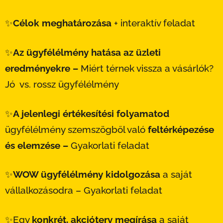
✨
Célok meghatározása
+ interaktív feladat
✨
Az ügyfélélmény hatása az üzleti
eredményekre –
Miért térnek vissza a vásárlók?
Jó vs. rossz ügyfélélmény
✨
A jelenlegi értékesítési folyamatod
ügyfélélmény szemszögből való
feltérképezése
és elemzése –
Gyakorlati feladat
✨
WOW ügyfélélmény kidolgozása
a saját
vállalkozásodra – Gyakorlati feladat
✨Egy
konkrét, akcióterv
megírása
a saját