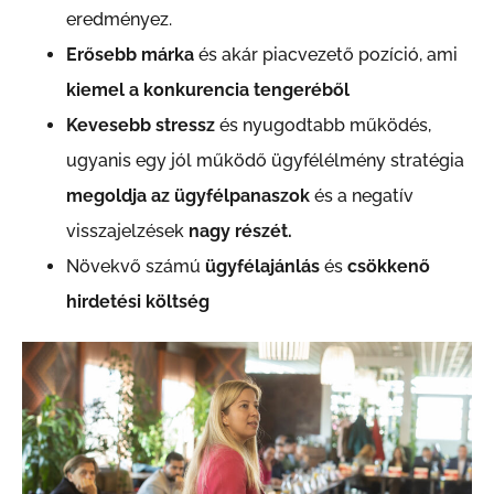
eredményez.
Erősebb márka
és akár piacvezető pozíció, ami
kiemel a konkurencia tengeréből
Kevesebb stressz
és nyugodtabb működés,
ugyanis egy jól működő ügyfélélmény stratégia
megoldja az ügyfélpanaszok
és a negatív
visszajelzések
nagy részét.
Növekvő számú
ügyfélajánlás
és
csökkenő
hirdetési költség