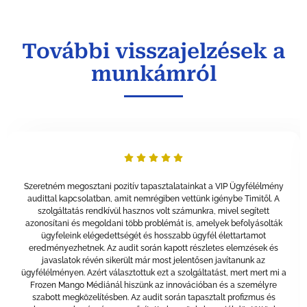
További visszajelzések a
munkámról
Szeretném megosztani pozitív tapasztalatainkat a VIP Ügyfélélmény
audittal kapcsolatban, amit nemrégiben vettünk igénybe Timitől. A
szolgáltatás rendkívül hasznos volt számunkra, mivel segített
azonosítani és megoldani több problémát is, amelyek befolyásolták
ügyfeleink elégedettségét és hosszabb ügyfél élettartamot
eredményezhetnek. Az audit során kapott részletes elemzések és
javaslatok révén sikerült már most jelentősen javítanunk az
ügyfélélményen. Azért választottuk ezt a szolgáltatást, mert mert mi a
Frozen Mango Médiánál hiszünk az innovációban és a személyre
szabott megközelítésben. Az audit során tapasztalt profizmus és