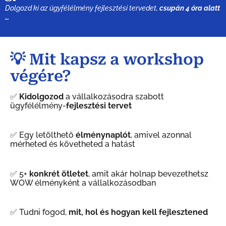
Dolgozd ki az ügyfélélmény fejlesztési tervedet,
csupán 4 óra alatt
…
💡 Mit kapsz a workshop
végére?
✅
Kidolgozod
a vállalkozásodra szabott
ügyfélélmény-
fejlesztési tervet
✅ Egy letölthető
élménynaplót
, amivel azonnal
mérheted és követheted a hatást
✅ 5+
konkrét ötletet
, amit akár holnap bevezethetsz
WOW élményként a vállalkozásodban
✅ Tudni fogod,
mit, hol és hogyan kell fejlesztened