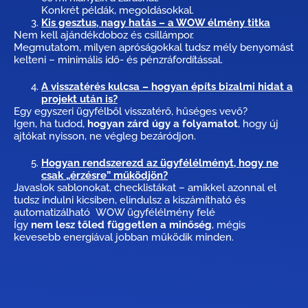
Konkrét példák, megoldásokkal.
Kis gesztus, nagy hatás – a WOW élmény titka
Nem kell ajándékdoboz és csillámpor.
Megmutatom, milyen apróságokkal tudsz mély benyomást
kelteni – minimális idő- és pénzráfordítással.
A visszatérés kulcsa – hogyan építs bizalmi hidat a
projekt után is?
Egy egyszeri ügyfélből visszatérő, hűséges vevő?
Igen, ha tudod,
hogyan zárd úgy a folyamatot
, hogy új
ajtókat nyisson, ne végleg bezáródjon.
Hogyan rendszerezd az ügyfélélményt, hogy ne
csak „érzésre” működjön?
Javaslok sablonokat, checklistákat – amikkel azonnal el
tudsz indulni kicsiben, elindulsz a kiszámítható és
automatizálható WOW ügyfélélmény felé
Így
nem lesz tőled független a minőség
, mégis
kevesebb energiával jobban működik minden.