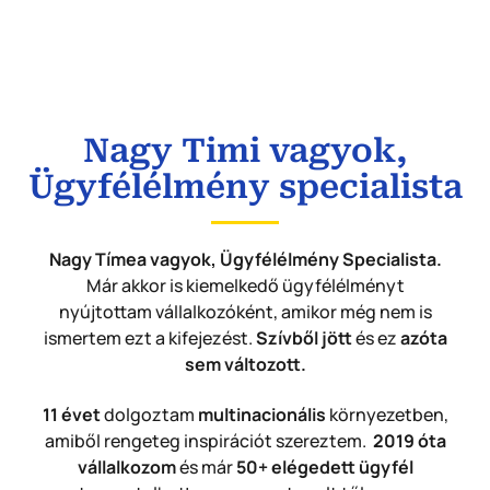
Nagy Timi vagyok,
Ügyfélélmény specialista
Nagy Tímea vagyok, Ügyfélélmény Specialista.
Már akkor is kiemelkedő ügyfélélményt
nyújtottam vállalkozóként, amikor még nem is
ismertem ezt a kifejezést.
Szívből jött
és ez
azóta
sem változott.
11 évet
dolgoztam
multinacionális
környezetben,
amiből rengeteg inspirációt szereztem.
2019 óta
vállalkozom
és már
50+ elégedett ügyfél