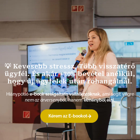
💡 Kevesebb stressz. Több visszatérő
ügyfél. És akár +30% bevétel anélkül,
hogy új ügyfelek után rohangálnál.
Hiánypótló
e-book szolgáltató vállalkozóknak,
ami segít végre
nem az árversenyből
, hanem
élményből élni.
Kérem az E-bookot