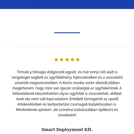
Timivel 4 hónapja dolgozunk együtt, és már ennyi idő alatt is
rengeteget segített az ügyfélélmény fejlesztésében és a visszatérő
vásárlók megszerzésében. A közös munka során sikerült jobban
megértenem, hogy mire van igazán szükségük az ügyfeleimnek. A
hírleveleknek köszönhetően olyan ügyfelek is visszatértek, akikkel
évek óta nem volt kapcsolatom. Emellett támogatott az upsell
értékesítésben és karbantartási csomagok kialakításában is.
Mindenkinek ajánlom, aki szeretne tudatosabban építkezni és
növekedni!
Smart Deployment Kft.