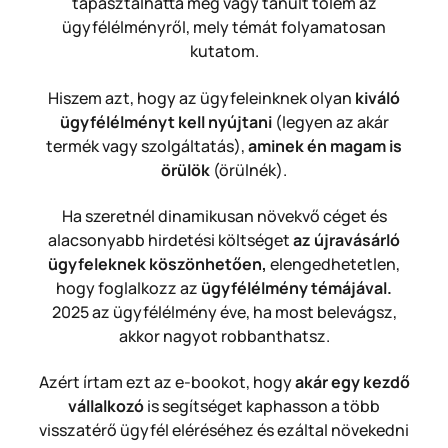
tapasztalhatta meg vagy tanult tőlem az
ügyfélélményről, mely témát folyamatosan
kutatom.
Hiszem azt, hogy az ügyfeleinknek olyan
kiváló
ügyfélélményt kell nyújtani
(legyen az akár
termék vagy szolgáltatás),
aminek én
magam is
örülök
(örülnék).
Ha szeretnél dinamikusan növekvő céget és
alacsonyabb hirdetési költséget
az újravásárló
ügyfeleknek köszönhetően,
elengedhetetlen,
hogy foglalkozz az
ügyfélélmény témájával.
2025 az ügyfélélmény éve, ha most belevágsz,
akkor nagyot robbanthatsz.
Azért írtam ezt az e-bookot, hogy
akár egy kezdő
vállalkozó
is segítséget kaphasson a több
visszatérő ügyfél eléréséhez és ezáltal növekedni