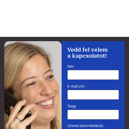
Vedd fel velem
a kapcsolatot!
Név
E-mail cím
Tárgy
Üzenet (nem kötelező)