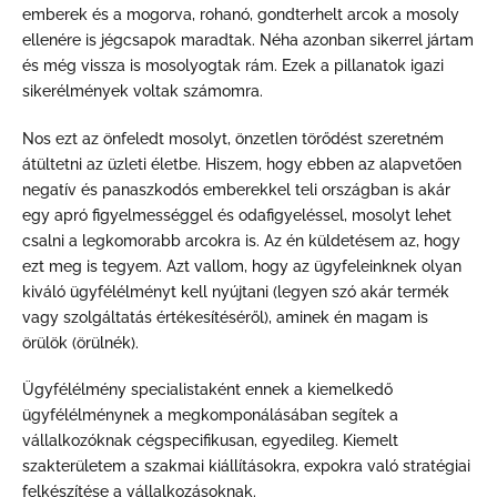
emberek és a mogorva, rohanó, gondterhelt arcok a mosoly
ellenére is jégcsapok maradtak. Néha azonban sikerrel jártam
és még vissza is mosolyogtak rám. Ezek a pillanatok igazi
sikerélmények voltak számomra.
Nos ezt az önfeledt mosolyt, önzetlen törődést szeretném
átültetni az üzleti életbe. Hiszem, hogy ebben az alapvetően
negatív és panaszkodós emberekkel teli országban is akár
egy apró figyelmességgel és odafigyeléssel, mosolyt lehet
csalni a legkomorabb arcokra is. Az én küldetésem az, hogy
ezt meg is tegyem. Azt vallom, hogy az ügyfeleinknek olyan
kiváló ügyfélélményt kell nyújtani (legyen szó akár termék
vagy szolgáltatás értékesítéséről), aminek én magam is
örülök (örülnék).
Ügyfélélmény specialistaként ennek a kiemelkedő
ügyfélélménynek a megkomponálásában segítek a
vállalkozóknak cégspecifikusan, egyedileg. Kiemelt
szakterületem a szakmai kiállításokra, expokra való stratégiai
felkészítése a vállalkozásoknak.