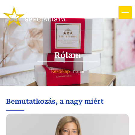
Rólam
ÜGYFÉLÉLMÉNY
SPECIALISTA
Rólam
Kezdőlap
-
Rólam
Bemutatkozás, a nagy miért