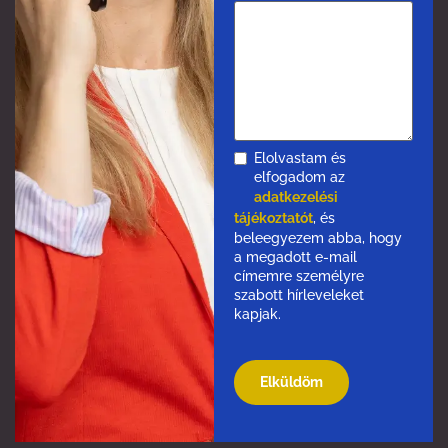
Elolvastam és
elfogadom az
adatkezelési
tájékoztatót
, és
beleegyezem abba, hogy
a megadott e-mail
címemre személyre
szabott hírleveleket
kapjak.
Please
leave
this
field
empty.