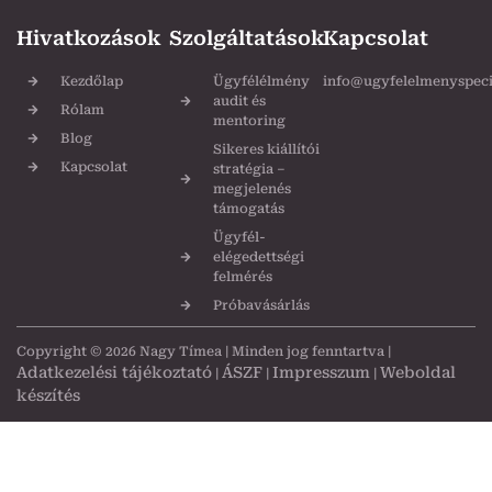
Hivatkozások
Szolgáltatások
Kapcsolat
Kezdőlap
Ügyfélélmény
info@ugyfelelmenyspecia
audit és
Rólam
mentoring
Blog
Sikeres kiállítói
Kapcsolat
stratégia –
megjelenés
támogatás
Ügyfél-
elégedettségi
felmérés
Próbavásárlás
Copyright © 2026 Nagy Tímea | Minden jog fenntartva |
Adatkezelési tájékoztató
ÁSZF
Impresszum
Weboldal
|
|
|
készítés