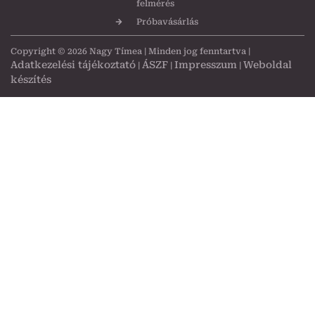
felmérés
Próbavásárlás
Copyright © 2026 Nagy Tímea | Minden jog fenntartva |
Adatkezelési tájékoztató
ÁSZF
Impresszum
Weboldal
|
|
|
készítés