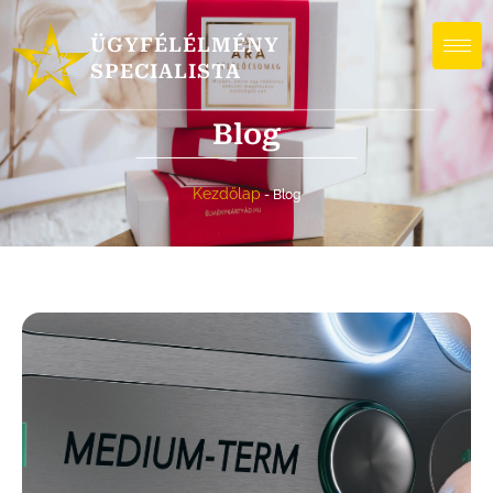
ÜGYFÉLÉLMÉNY
SPECIALISTA
Blog
Kezdőlap
-
Blog