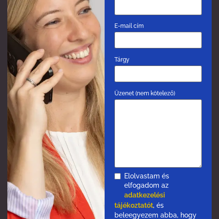
E-mail cím
Tárgy
Üzenet (nem kötelező)
Elolvastam és
elfogadom az
adatkezelési
tájékoztatót
, és
beleegyezem abba, hogy