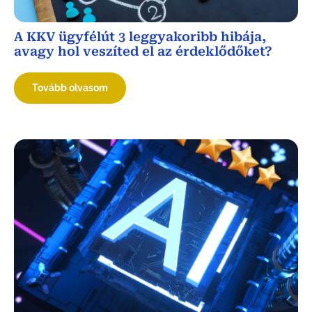
A KKV ügyfélút 3 leggyakoribb hibája,
avagy hol veszíted el az érdeklődőket?
Tovább olvasom