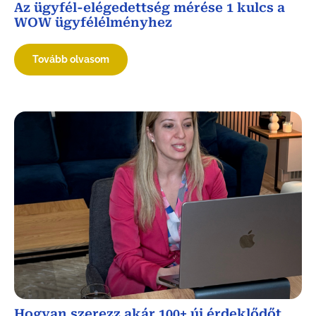
Az ügyfél-elégedettség mérése 1 kulcs a
WOW ügyfélélményhez
Tovább olvasom
Hogyan szerezz akár 100+ új érdeklődőt