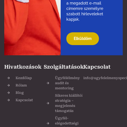
a megadott e-mail
címemre személyre
szabott hírleveleket
kapjak.
Please
leave
this
field
empty.
Hivatkozások
Szolgáltatások
Kapcsolat
Kezdőlap
Ügyfélélmény
info@ugyfelelmenyspecia
audit és
Rólam
mentoring
Blog
Sikeres kiállítói
Kapcsolat
stratégia –
megjelenés
támogatás
Ügyfél-
elégedettségi