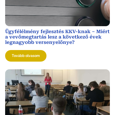
Ügyfélélmény fejlesztés KKV-knak – Miért
a vevőmegtartás lesz a következő évek
legnagyobb versenyelőnye?
Tovább olvasom