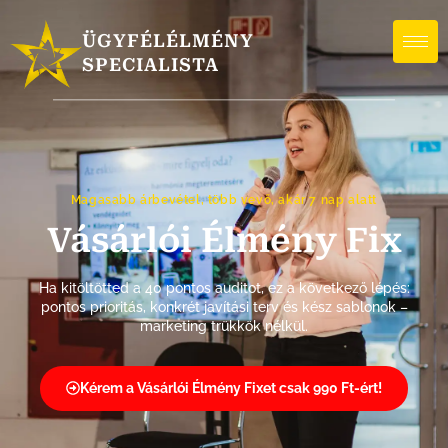
ÜGYFÉLÉLMÉNY
SPECIALISTA
Magasabb árbevétel, több vevő, akár 7 nap alatt
Vásárlói Élmény Fix
Ha kitöltötted a 40 pontos auditot, ez a következő lépés:
pontos prioritás, konkrét javítási terv és kész sablonok –
marketing trükkök nélkül.
Kérem a Vásárlói Élmény Fixet csak 990 Ft-ért!