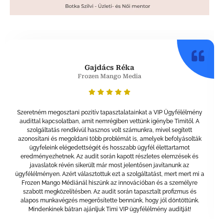
Gajdács Réka
Frozen Mango Media
Szeretném megosztani pozitív tapasztalatainkat a VIP Ügyfélélmény
audittal kapcsolatban, amit nemrégiben vettünk igénybe Timitől. A
szolgáltatás rendkívül hasznos volt számunkra, mivel segített
azonosítani és megoldani több problémát is, amelyek befolyásolták
ügyfeleink elégedettségét és hosszabb ügyfél élettartamot
eredményezhetnek. Az audit során kapott részletes elemzések és
javaslatok révén sikerült már most jelentősen javítanunk az
ügyfélélményen. Azért választottuk ezt a szolgáltatást, mert mert mi a
Frozen Mango Médiánál hiszünk az innovációban és a személyre
szabott megközelítésben. Az audit során tapasztalt profizmus és
alapos munkavégzés megerősítette bennünk, hogy jól döntöttünk.
Mindenkinek bátran ajánljuk Timi VIP ügyfélélmény auditját!