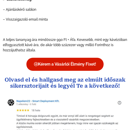
– Ajánláskérő sablon
– Visszaigazoló email minta
A teljes tananyag ára mindössze 990 Ft + Áfa. Kevesebb, mint egy kávézóban
elfogyasztott kávé ára, de akár több százezer vagy millió Forinthoz is
hozzájuthatsz általa.
Kérem a Vásárlói Élmény Fixet!
Olvasd el és hallgasd meg az elmúlt időszak
sikersztorijait és legyél Te a következő!