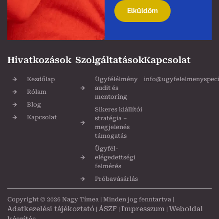
leave
this
field
empty.
Hivatkozások
Szolgáltatások
Kapcsolat
Kezdőlap
Ügyfélélmény
info@ugyfelelmenyspecia
audit és
Rólam
mentoring
Blog
Sikeres kiállítói
Kapcsolat
stratégia –
megjelenés
támogatás
Ügyfél-
elégedettségi
felmérés
Próbavásárlás
Copyright © 2026 Nagy Tímea | Minden jog fenntartva |
Adatkezelési tájékoztató
ÁSZF
Impresszum
Weboldal
|
|
|
készítés