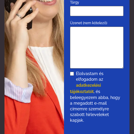
Tárgy
Üzenet (nem kötelező)
Elolvastam és
elfogadom az
adatkezelési
tájékoztatót
, és
beleegyezem abba, hogy
a megadott e-mail
címemre személyre
szabott hírleveleket
kapjak.
Please