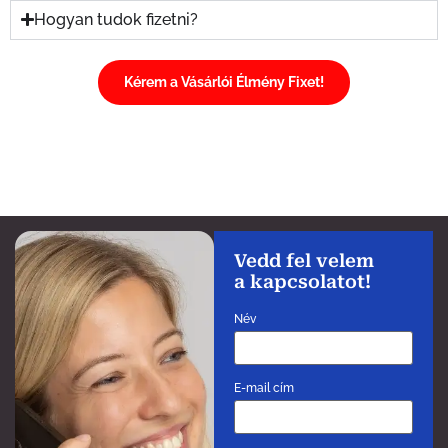
Hogyan tudok fizetni?
Kérem a Vásárlói Élmény Fixet!
Vedd fel velem
a kapcsolatot!
Név
E-mail cím