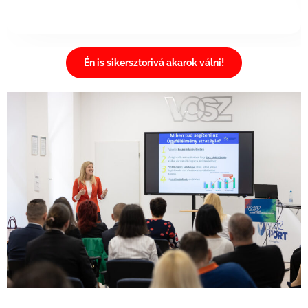
Én is sikersztorivá akarok válni!