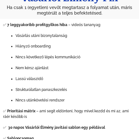
Ha csak 1 (egyetlen) vevőt megtartasz a folyamat után, máris
megtérült a teljes befektetésed.
✅
7 leggyakoribb profitgyilkos hiba
– videós tananyag
Vásárlás utáni bizonytalanság
Hiányzó onboarding
Nincs következő lépés kommunikáció
Nem kérsz ajánlást
Lassú válaszidő
Strukturálatlan panaszkezelés
Nincs utánkövetési rendszer
✅
Prioritási mátrix
– ami segít eldönteni, hogy mivel kezdd és mi az, ami
ráér később is
✅
30 napos Vásárlói Élmény javítási sablon egy példával
✅
Sabloncsomag