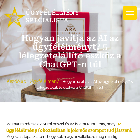
ÜGYFÉLÉLMÉNY
SPECIALISTA
Hogyan javítja az AI az
ügyfélélményt? 5
lélegzetelállító eszköz a
ChatGPT-n túl
Kezdőlap
Ügyfélélmény
-
-
Hogyan javítja az AI az ügyfélélményt? 5
lélegzetelállító eszköz a ChatGPT-n túl
az
Ma már mindenki az AI-ról beszél és az is kimutatott tény, hogy
ügyfélélmény fokozásában is
jelentős szerepet tud játszani.
Mégis azt tapasztalom, hogy sok magyar vállalkozó még mindig