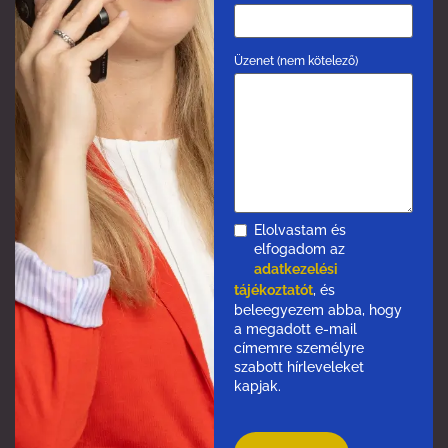
Üzenet (nem kötelező)
Elolvastam és
elfogadom az
adatkezelési
tájékoztatót
, és
beleegyezem abba, hogy
a megadott e-mail
címemre személyre
szabott hírleveleket
kapjak.
Please
leave
this