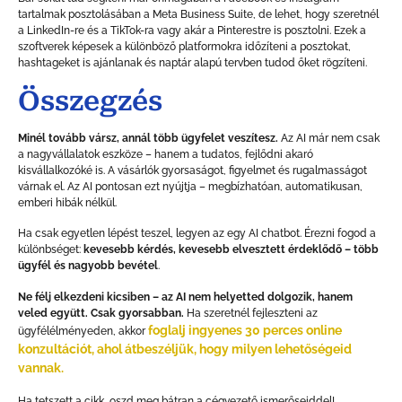
tartalmak posztolásában a Meta Business Suite, de lehet, hogy szeretnél
a LinkedIn-re és a TikTok-ra vagy akár a Pinterestre is posztolni. Ezek a
szoftverek képesek a különböző platformokra időzíteni a posztokat,
hashtageket is ajánlanak és naptár alapú tervben tudod őket rögzíteni.
Összegzés
Minél tovább vársz, annál több ügyfelet veszítesz.
Az AI már nem csak
a nagyvállalatok eszköze – hanem a tudatos, fejlődni akaró
kisvállalkozóké is. A vásárlók gyorsaságot, figyelmet és rugalmasságot
várnak el. Az AI pontosan ezt nyújtja – megbízhatóan, automatikusan,
emberi hibák nélkül.
Ha csak egyetlen lépést teszel, legyen az egy AI chatbot. Érezni fogod a
különbséget:
kevesebb kérdés, kevesebb elvesztett érdeklődő – több
ügyfél és nagyobb bevétel
.
Ne félj elkezdeni kicsiben – az AI nem helyetted dolgozik, hanem
veled együtt. Csak gyorsabban.
Ha szeretnél fejleszteni az
foglalj ingyenes 30 perces online
ügyfélélményeden, akkor
konzultációt, ahol átbeszéljük, hogy milyen lehetőségeid
vannak.
Ha tetszett a cikk, oszd meg bátran a cégvezető ismerőseiddel!