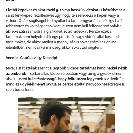
Élethű képeket és akár rövid 5-10 mp hosszú videókat is készíthetsz
a
saját fényképed feltöltésével úgy, hogy te szerepelsz a képen vagy a
videón. Óriási segítséget tud nyújtani a tartalomgyártásban és így hatást
többszöröz és költséget csökkent, hiszen nem kell felfogadnod valakit,
aki elkészíti számodra a grafikákat, rövid videókat. Persze ezek a
tartalmak nem helyettesítik egy profi fotós vagy videós által készített
tartalmakat, de akkor amikor a mennyiség is sokat számít az online
jelenlétben, nem csak a minőség, akkor sokat tud segíteni.
Veed.io
,
CapCut
vagy
Descript
Mivel a statisztikák szerint
a legtöbb videós tartalmat hang nélkül nézik
az emberek
– sorbanállás közben a boltban vagy amíg a gyerek el nem
alszik – ezért
kulcsfontosságú, hogy feliratozva legyenek
a videók. Ez
mind
az ügyfélélményt javítja
és persze ezáltal nagyobb nézettségre is
szert tudsz tenni.