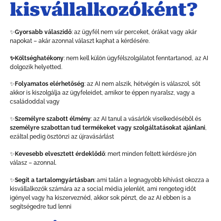
kisvállalkozóként?
✨
Gyorsabb válaszidő
: az ügyfél nem vár perceket, órákat vagy akár
napokat – akár azonnal választ kaphat a kérdésére.
✨Költséghatékony
: nem kell külön ügyfélszolgálatot fenntartanod, az AI
dolgozik helyetted.
✨
Folyamatos elérhetőség
: az AI nem alszik, hétvégén is válaszol, sőt
akkor is kiszolgálja az ügyfeleidet, amikor te éppen nyaralsz, vagy a
családoddal vagy
✨
Személyre szabott élmény
: az AI tanul a vásárlók viselkedéséből és
személyre szabottan tud termékeket vagy szolgáltatásokat ajánlani
,
ezáltal pedig ösztönzi az újravásárlást
✨
Kevesebb elvesztett érdeklődő
: mert minden feltett kérdésre jön
válasz – azonnal.
✨
Segít a tartalomgyártásban
: ami talán a legnagyobb kihívást okozza a
kisvállalkozók számára az a social média jelenlét, ami rengeteg időt
igényel vagy ha kiszerveznéd, akkor sok pénzt, de az AI ebben is a
segítségedre tud lenni