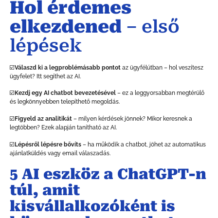
Hol érdemes
elkezdened
– első
lépések
☑️
Válaszd ki a legproblémásabb pontot
az ügyfélútban – hol veszítesz
ügyfelet? Itt segíthet az AI.
☑️
Kezdj egy AI chatbot bevezetésével
– ez a leggyorsabban megtérülő
és legkönnyebben telepíthető megoldás.
☑️
Figyeld az analitikát
– milyen kérdések jönnek? Mikor keresnek a
legtöbben? Ezek alapján tanítható az AI.
☑️
Lépésről lépésre bővíts
– ha működik a chatbot, jöhet az automatikus
ajánlatküldés vagy email válaszadás.
5 AI eszköz a ChatGPT-n
túl, amit
kisvállalkozóként is