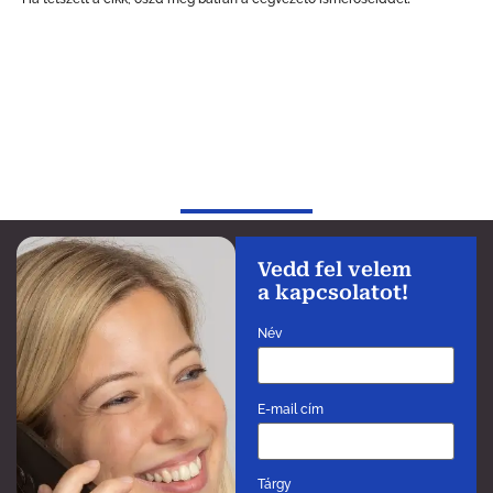
Vedd fel velem
a kapcsolatot!
Név
E-mail cím
Tárgy