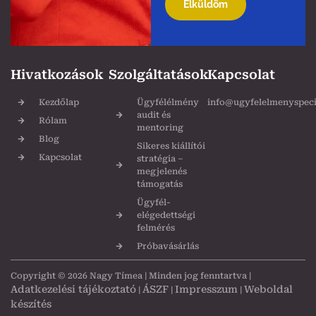
field
empty.
Hivatkozások
Szolgáltatások
Kapcsolat
Kezdőlap
Ügyfélélmény
info@ugyfelelmenyspecia
audit és
Rólam
mentoring
Blog
Sikeres kiállítói
Kapcsolat
stratégia –
megjelenés
támogatás
Ügyfél-
elégedettségi
felmérés
Próbavásárlás
Copyright © 2026 Nagy Tímea | Minden jog fenntartva |
Adatkezelési tájékoztató
ÁSZF
Impresszum
Weboldal
|
|
|
készítés