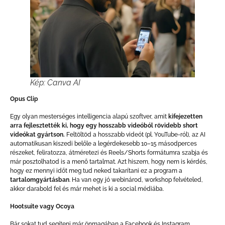
Kép: Canva AI
Opus Clip
Egy olyan mesterséges intelligencia alapú szoftver, amit
kifejezetten
arra fejlesztették ki, hogy egy hosszabb videóból rövidebb short
videókat gyártson.
Feltöltöd a hosszabb videót (pl. YouTube-ról), az AI
automatikusan kiszedi belőle a legérdekesebb 10–15 másodperces
részeket, feliratozza, átméretezi és Reels/Shorts formátumra szabja és
már posztolhatod is a menő tartalmat. Azt hiszem, hogy nem is kérdés,
hogy ez mennyi időt meg tud neked takarítani ez a program a
tartalomgyártásban
. Ha van egy jó webinárod, workshop felvételed,
akkor darabold fel és már mehet is ki a social médiába.
Hootsuite
vagy Ocoya
Bár sokat tud segíteni már önmagában a Facebook és Instagram